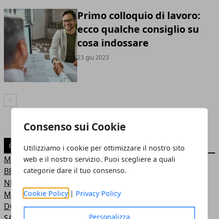
Primo colloquio di lavoro:
ecco qualche consiglio su
cosa indossare
23 giu 2023
Articolo Successivo
Consenso sui Cookie
CATEGORIE
Utilizziamo i cookie per ottimizzare il nostro sito
MODA
web e il nostro servizio. Puoi scegliere a quali
categorie dare il tuo consenso.
BELLEZZA
NEWS
Cookie Policy
|
Privacy Policy
MODA MARE
DONNA
Personalizza
SALUTE E BENESSERE