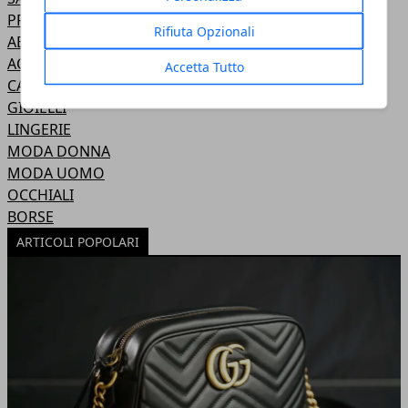
PROFUMI
Rifiuta Opzionali
ABBIGLIAMENTO
ACCESSORI
Accetta Tutto
CALZATURE
GIOIELLI
LINGERIE
MODA DONNA
MODA UOMO
OCCHIALI
BORSE
ARTICOLI POPOLARI