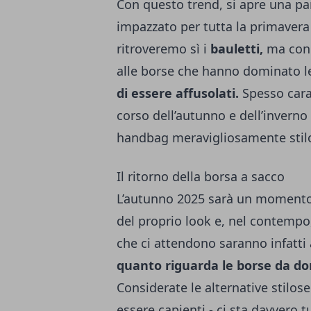
Con questo trend, si apre una pa
impazzato per tutta la primavera 
ritroveremo sì i
bauletti,
ma con u
alle borse che hanno dominato le
di essere affusolati.
Spesso carat
corso dell’autunno e dell’invern
handbag meravigliosamente stil
Il ritorno della borsa a sacco
L’autunno 2025 sarà un momento 
del proprio look e, nel contempo,
che ci attendono saranno infatti 
quanto riguarda le borse da don
Considerate le alternative stilos
essere capienti - ci sta davvero tu