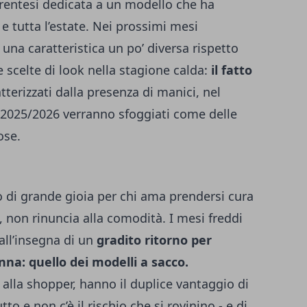
rentesi dedicata a un modello che ha
e tutta l’estate. Nei prossimi mesi
na caratteristica un po’ diversa rispetto
 scelte di look nella stagione calda:
il fatto
terizzati dalla presenza di manici, nel
o 2025/2026 verranno sfoggiati come delle
ose.
di grande gioia per chi ama prendersi cura
 non rinuncia alla comodità. I mesi freddi
all’insegna di un
gradito ritorno per
na: quello dei modelli a sacco.
e alla shopper, hanno il duplice vantaggio di
tto e non c’è il rischio che si rovinino - e di