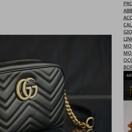
PR
AB
ACC
CAL
GIO
LIN
MO
MO
OCC
BO
AR