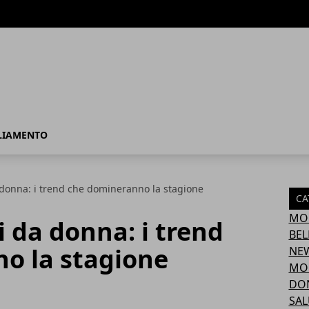
LIAMENTO
donna: i trend che domineranno la stagione
CA
MO
 da donna: i trend
BEL
o la stagione
NE
MO
DO
SAL