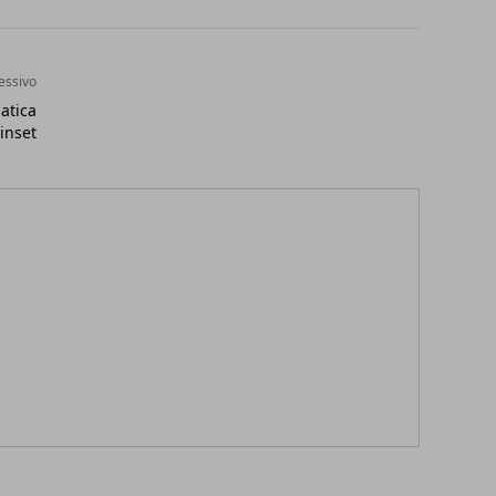
essivo
atica
inset