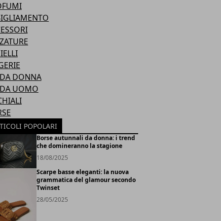
OFUMI
BIGLIAMENTO
ESSORI
ZATURE
IELLI
GERIE
DA DONNA
DA UOMO
HIALI
RSE
TICOLI POPOLARI
Borse autunnali da donna: i trend
che domineranno la stagione
18/08/2025
Scarpe basse eleganti: la nuova
grammatica del glamour secondo
Twinset
28/05/2025