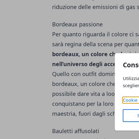
riduzione delle emissioni di gas s
Bordeaux passione
Per quanto riguarda il colore ci
sarà regina della scena per quant
bordeaux, un colore che ha inizi
nell’universo degli accessori a
Cons
Quello con outfit dominati dalla
Utilizzi
bordeaux, un colore che, a prima 
sceglie
possibile dare vita a look che, p
Cookie 
conquistano per la loro originalit
maestria, fuori dagli schemi.
Bauletti affusolati