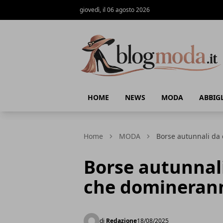
giovedì, il 06 agosto 2026
Blog Moda
HOME
NEWS
MODA
ABBIG
Home
MODA
Borse autunnali da 
Borse autunnali
che dominerann
di
Redazione
18/08/2025